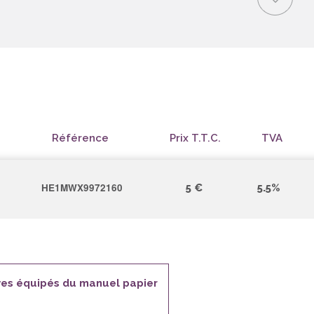
Référence
Prix T.T.C.
TVA
HE1MWX9972160
5 €
5.5%
lèves équipés du manuel papier