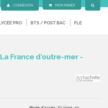
CONNEXION
MON PANIER
LYCÉE PRO
BTS / POST BAC
FLE
 La France d'outre-mer -
Mode d'accès :
En ligne, en