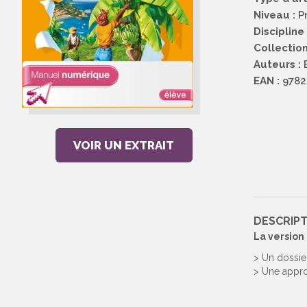
Niveau :
P
Discipline 
Collection
Auteurs :
E
EAN :
9782
VOIR UN EXTRAIT
DESCRIP
La version
> Un dossie
> Une appr