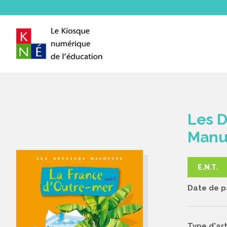
Les D
Manu
E.N.T.
Date de pa
Type d'art