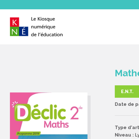
Mathé
E.N.T.
Date de pa
Type d'art
Niveau :
L