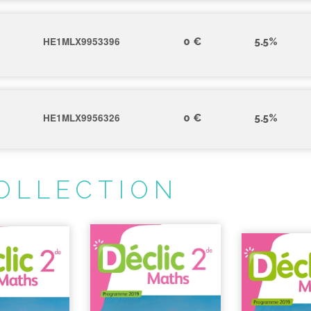
HE1MLX9953396
0 €
5.5%
HE1MLX9956326
0 €
5.5%
OLLECTION