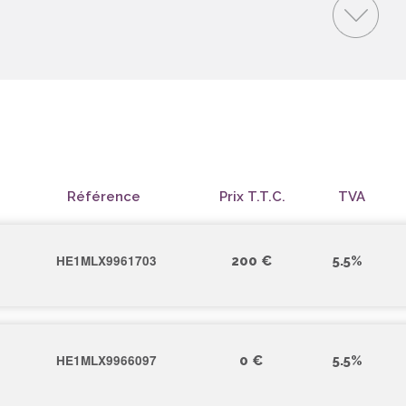
Référence
Prix T.T.C.
TVA
HE1MLX9961703
200 €
5.5%
HE1MLX9966097
0 €
5.5%