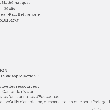
:
Mathématiques
 :
Déclic
ean-Paul Beltramone
016262757
TION
 la vidéoprojection !
ouvelles ressources :
 Games de révision
s les fonctionnalités d'Éducadhoc :
ction
Outils d'annotation, personnalisation du manuel
Partage de